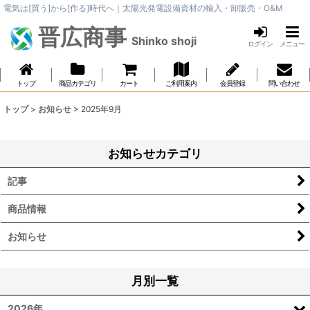
電気は[買う]から[作る]時代へ｜太陽光発電設備資材の輸入・卸販売・O&M
晋広商事
Shinko shoji
ログイン
メニュー
トップ
商品カテゴリ
カート
ご利用案内
会員登録
問い合わせ
トップ
>
お知らせ
>
2025年9月
お知らせカテゴリ
記事
商品情報
お知らせ
月別一覧
2026年