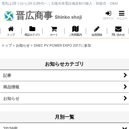
電気は[買う]から[作る]時代へ｜太陽光発電設備資材の輸入・卸販売・O&M
晋広商事
Shinko shoji
ログイン
メニュー
トップ
商品カテゴリ
カート
ご利用案内
会員登録
問い合わせ
トップ
>
お知らせ
>
SNEC PV POWER EXPO 2017に参加
お知らせカテゴリ
記事
商品情報
お知らせ
月別一覧
2026年