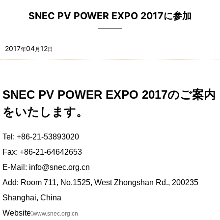
SNEC PV POWER EXPO 2017に参加
2017
04
12
年
月
日
SNEC PV POWER EXPO 2017のご案内
をいたします。
Tel: +86-21-53893020
Fax: +86-21-64642653
E-Mail: info@snec.org.cn
Add: Room 711, No.1525, West Zhongshan Rd., 200235
Shanghai, China
Website:
www.snec.org.cn