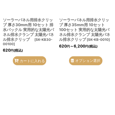
ソーラーパネル用排水クリッ
ソーラーパネル用排水クリッ
プ 厚さ30mm用 10セット 排
プ 厚さ35mm用 10セット
水バックル 実用的な太陽光パ
100セット 実用的な太陽光パ
ネル排水クランプ 太陽光パネ
ネル排水クランプ 太陽光パネ
ル排水クリップ
ル排水クリップ
[
SK-KB30-
[
SK-KB-0010
]
00100
]
620
～6,200
(税込)
円
円
620
(税込)
円
オプション選択
カートに入れる