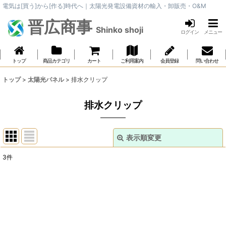
電気は[買う]から[作る]時代へ｜太陽光発電設備資材の輸入・卸販売・O&M
晋広商事
Shinko shoji
ログイン
メニュー
トップ
商品カテゴリ
カート
ご利用案内
会員登録
問い合わせ
トップ
>
太陽光パネル
>
排水クリップ
排水クリップ
表示順変更
閉じる
3
件
表示数
:
並び順
:
絞り込む