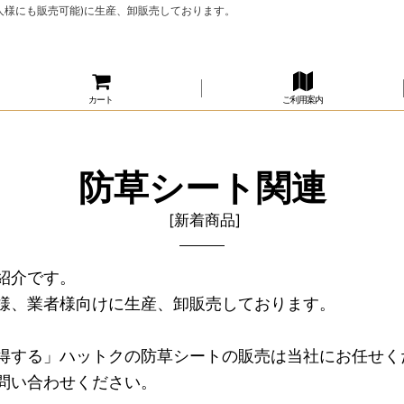
人様にも販売可能)に生産、卸販売しております。
カート
ご利用案内
防草シート関連
[
新着商品
]
紹介です。
様、業者様向けに生産、卸販売しております。
。
得する」ハットクの防草シートの販売は当社にお任せく
問い合わせください。