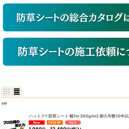
4
件
サブカテゴリ
:
ハットク® 防草シート 幅1m 300g/m2 耐久年数10年
表示数
:
1,980
～12,480