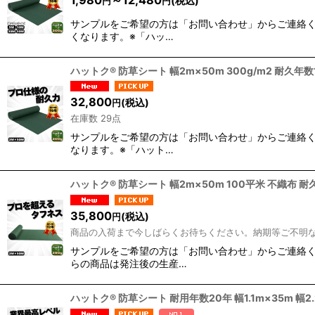
(税込)
円
円
サンプルをご希望の方は「お問い合わせ」からご連絡く
並び順
:
くなります。※「ハッ…
ハットク® 防草シート 幅2m×50m 300g/m2 耐久年
32,800
(税込)
円
在庫数 29点
サンプルをご希望の方は「お問い合わせ」からご連絡く
なります。※「ハット…
ハットク® 防草シート 幅2m×50m 100平米 不織布 耐久1
35,800
(税込)
円
商品の入荷まで今しばらくお待ちください。納期等ご不明
サンプルをご希望の方は「お問い合わせ」からご連絡く
らの商品は発注後の生産…
ハットク® 防草シート 耐用年数20年 幅1.1m×35m 幅2.2