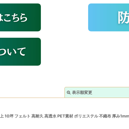
表示順変更
以上 10坪 フェルト 高耐久 高透水 PET素材 ポリエステル 不織布 厚み1m